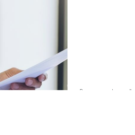
Pouvez-vous changer l'a
Depuis le 1er septembre 
un contrat en cours, p
emprunteur, sans attendr
le cas auparavant.
Et si votre assurance
ensemble.