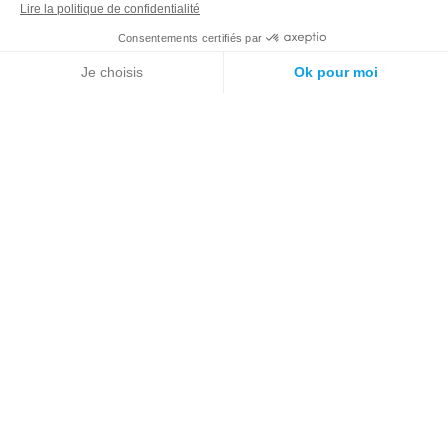
Placement de trésorerie
Cession d'entreprise
IMMOBILIER
SCPI
Immobilier neuf
Immobilier ancien
Gestion locative
ASSURANCE | FINANCE