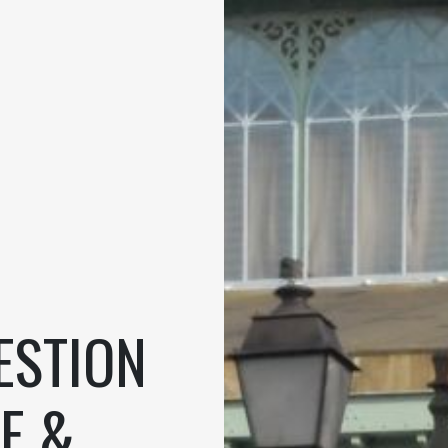
ESTION
E &