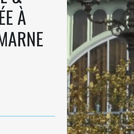
ÉE À
-MARNE